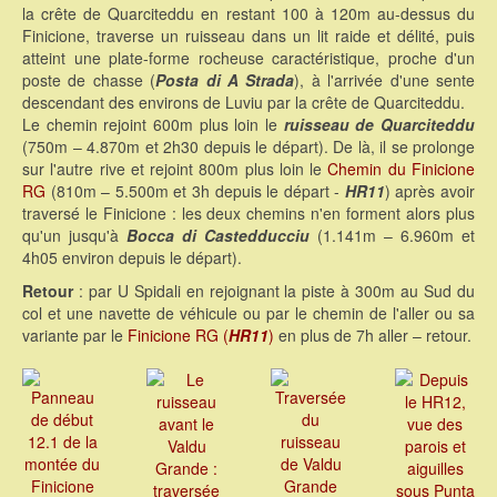
la crête de Quarciteddu en restant 100 à 120m au-dessus du
Finicione, traverse un ruisseau dans un lit raide et délité, puis
atteint une plate-forme rocheuse caractéristique, proche d'un
poste de chasse (
Posta di A Strada
), à l'arrivée d'une sente
descendant des environs de Luviu par la crête de Quarciteddu.
Le chemin rejoint 600m plus loin le
ruisseau de Quarciteddu
(750m – 4.870m et 2h30 depuis le départ). De là, il se prolonge
sur l'autre rive et rejoint 800m plus loin le
Chemin du Finicione
RG
(810m – 5.500m et 3h depuis le départ -
HR11
) après avoir
traversé le Finicione : les deux chemins n'en forment alors plus
qu'un jusqu'à
Bocca di Castedducciu
(1.141m – 6.960m et
4h05 environ depuis le départ).
Retour
: par U Spidali en rejoignant la piste à 300m au Sud du
col et une navette de véhicule ou par le chemin de l'aller ou sa
variante par le
Finicione RG (
HR11
)
en plus de 7h aller – retour.