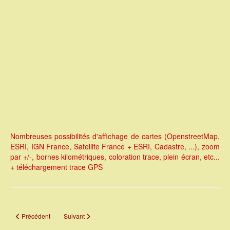
Nombreuses possibilités d'affichage de cartes (OpenstreetMap,
ESRI, IGN France, Satellite France + ESRI, Cadastre, ...), zoom
par +/-, bornes kilométriques, coloration trace, plein écran, etc...
+ téléchargement trace GPS
Article précédent : HR11 - Chemin du Castedducciu par le Finicione RG
Article suivant : HR13 - Giru di Altu Cavu
Précédent
Suivant