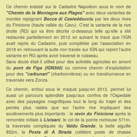
Ce chemin existait sur le Cadastre Napoléon sous le nom de
"Chemin de la Montagne aux Plages"
avec deux variantes de
montée rejoignant
Bocca di Castedducciu
par les deux rives
du Finicione (haute vallée du Cavu). C'est la variante de la rive
droite (RD) qui va être décrite ci-dessous telle qu'elle a été
restaurée partiellement en 2012 en suivant le tracé que l'IGN
avait repris du Cadastre, puis complétée par l'association en
2018 en retrouvant la suite non tracée sur IGN qui rejoint l'autre
variante en RG après avoir traversé le ruisseau.
Sans doute était-il utilisé pour des activités agricoles en amont
du
pont de Figa (IGN300)
ou comme chemin d'exploitation
pour des
"carbunari"
(charbonnières) ou en transhumance en
traversée vers Zonza.
Ce chemin, enfoui sous le maquis jusqu'en 2012, permet lui
aussi un parcours splendide jusqu'aux confins de l'Ospedale
avec des paysages magnifiques tout le long du trajet et des
pentes plus raides que sur l'autre rive impliquant des
soutènements plus importants : le
ravin du Finicione
après la
remontée initiale à
Livisani
, le col de la pointe rocheuse 571m,
la traversée compliquée du
Valdu Grande
, la belle aiguille
852m, la
Posta di A Strada
(célèbre poste de chasse