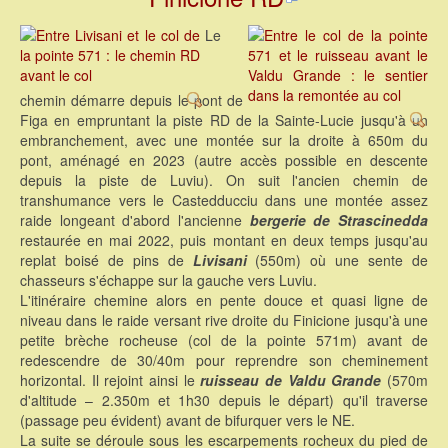
Le
chemin démarre depuis le pont de
Figa en empruntant la piste RD de la Sainte-Lucie jusqu'à un
embranchement, avec une montée sur la droite à 650m du
pont, aménagé en 2023 (autre accès possible en descente
depuis la piste de Luviu). On suit l'ancien chemin de
transhumance vers le Castedducciu dans une montée assez
raide longeant d'abord l'ancienne
bergerie de Strascinedda
restaurée en mai 2022, puis montant en deux temps jusqu'au
replat boisé de pins de
Livisani
(550m) où une sente de
chasseurs s'échappe sur la gauche vers Luviu.
L'itinéraire chemine alors en pente douce et quasi ligne de
niveau dans le raide versant rive droite du Finicione jusqu'à une
petite brèche rocheuse (col de la pointe 571m) avant de
redescendre de 30/40m pour reprendre son cheminement
horizontal. Il rejoint ainsi le
ruisseau de Valdu Grande
(570m
d'altitude – 2.350m et 1h30 depuis le départ) qu'il traverse
(passage peu évident) avant de bifurquer vers le NE.
La suite se déroule sous les escarpements rocheux du pied de