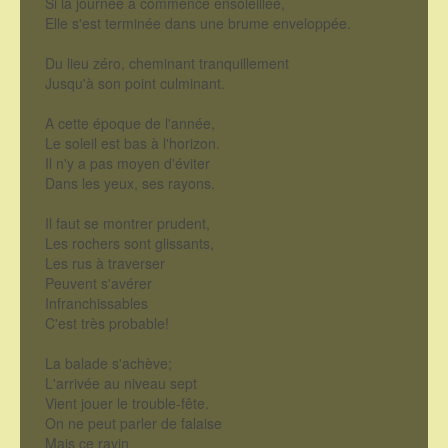
Si la journée a commencé ensoleillée,
Elle s'est terminée dans une brume enveloppée.
Du lieu zéro, cheminant tranquillement
Jusqu'à son point culminant.
A cette époque de l'année,
Le soleil est bas à l'horizon.
Il n'y a pas moyen d'éviter
Dans les yeux, ses rayons.
Il faut se montrer prudent,
Les rochers sont glissants,
Les rus à traverser
Peuvent s'avérer
Infranchissables
C'est très probable!
La balade s'achève;
L'arrivée au niveau sept
Vient jouer le trouble-fête.
On ne peut parler de falaise
Mais ce ravin