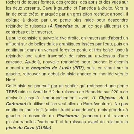
rochers de toutes formes, des grottes, des abris et des vues sur
les deux versants, Cavu à gauche et Ranedda à droite. Vers la
fin de cette crête, marquée par un gros piton rocheux arrondi, il
oblique à droite par une pente plus raide pour descendre
rejoindre le ruisseau (
A Ranedda
ou un de ses affluents) en
contrebas et le traverser.
La suite consiste à suivre la rive droite, en traversant d'abord un
affluent sur de belles dalles granitiques lissées par l'eau, puis en
continuant dans un versant forestier pentu et très boisé jusqu'à
rejoindre une autre traversée de ruisseau au-dessus d'une
cascade. Au-delà, nouvelle remontée pour toucher le chemin
menant aux
bergeries de Luviu (PR7)
, puis, en virant sur la
gauche, retrouver un début de piste annexe en montée vers le
Nord.
Cette piste se poursuit par un sentier qui redescend une pente
TRES
raide suivant la RD du ruisseau de Ranedda sur 220m de
dénivelé jusqu'à l'embranchement avec
U Chjassu di I
Carbunari
(à utiliser si l'on veut aller au Parc-Aventure). Ne pas
continuer tout droit (ancien tracé abandonné), mais prendre à
gauche la descente du
Pisciaronu
(panneau) qui traverse
plusieurs belles "carbunari" et le ruisseau avant de rejoindre la
piste du Cavu (D168a)
.