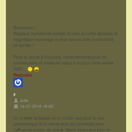
Bravissimo !
Magique moment de poésie (si rare en cette époque) et
magnifique hommage à ceux qui ont aidé à construire
ce sentier !
Pace et salute à Fiumosa, remerciements pour ce
commentaire et meilleurs vœux à lui pour cette année
2021...
Repondre
#
Julie
14-07-2016 16:05
On a testé la balade et on a bien apprécié la vue
panoramique et le calme total qui contraste avec
l'affluence autour du snack. Merci beaucoup pour le