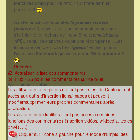
Merci beaucoup pour ce retour sur notre dernier
parcours !!
A noter aussi que vous êtes
le premier visiteur
(visiteuse !)
à avoir posté un commentaire sur notre
site Internet en dehors de moi-même (
administrateur
APB
), ce qui devrait vous valoir une récompense... Les
locaux ne semblent pas très
"geeks"
et bien plus à
l'aise avec
Facebook
qu'avec
un site Web standard
!!
Repondre
Actualiser la liste des commentaires
Flux RSS pour les commentaires sur ce billet
Ajouter un commentaire
Les utilisateurs enregistrés ne font pas le test de Captcha, ont
accès aux outils d'insertion liens/images et peuvent
modifier/supprimer leurs propres commentaires après
publication.
Les visiteurs non identifiés n'ont pas accès à certaines
fonctions des commentaires (insertion vidéos, wikipedia, textes
privés, ...).
Cliquer sur l'icône à gauche pour le Mode d'Emploi des