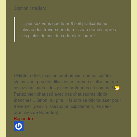
Citation : treillard:
... pensez-vous que le pr 6 soit praticable au
niveau des traversées de ruisseau demain après
les pluies de ces deux derniers jours ?...
Difficile à dire, mais on peut penser que oui car les
pluies n'ont pas été diluviennes, même si elles ont été
assez continues : des pluies bretonnes en somme !
Partez bien chaussé avec des chaussures plutôt
étanches... Sinon, au pire, il faudra se déchausser pour
traverser (deux ruisseaux principalement, les deux
branches de Ranedda).
Repondre