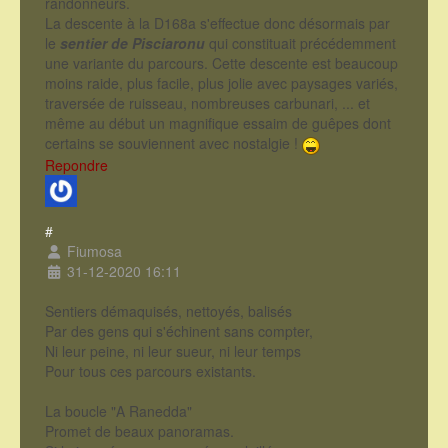
randonneurs.
La descente à la D168a s'effectue donc désormais par
le
sentier de Pisciaronu
qui constituait précédemment
une variante du parcours. Cette descente est beaucoup
moins raide, plus facile, plus jolie avec paysages variés,
traversée de ruisseau, nombreuses carbunari, ... et
même au début un magnifique essaim de guêpes dont
certains se souviennent avec nostalgie !
Repondre
#
Fiumosa
31-12-2020 16:11
Sentiers démaquisés, nettoyés, balisés
Par des gens qui s'échinent sans compter,
Ni leur peine, ni leur sueur, ni leur temps
Pour tous ces parcours existants.
La boucle "A Ranedda"
Promet de beaux panoramas.