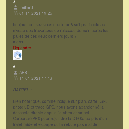
#
treillard
01-11-2021 19:25
bonjour, pensez-vous que le pr 6 soit praticable au
niveau des traversées de ruisseau demain après les
pluies de ces deux derniers jours ?
merci
Repondre
#
APB
14-01-2021 17:43
RAPPEL
:
Bien noter que, comme indiqué sur plan, carte IGN,
photo 3D et trace GPS, nous avons abandonné la
descente directe depuis l'embranchement
Carbunari/PR6 pour rejoindre la D168a au prix d'un
trajet raide et escarpé qui a rebuté pas mal de