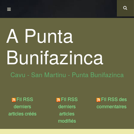
A Punta
Bunifazinca
Cavu - San Martinu - Punta Bunifazinca
Fil RSS
Fil RSS
Fil RSS des
derniers
derniers
commentaires
articles créés
articles
modifiés