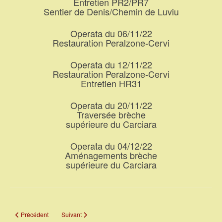
Entretien PR2/PR7
Sentier de Denis/Chemin de Luviu
Operata du 06/11/22
Restauration Peralzone-Cervi
Operata du 12/11/22
Restauration Peralzone-Cervi
Entretien HR31
Operata du 20/11/22
Traversée brèche
supérieure du Carciara
Operata du 04/12/22
Aménagements brèche
supérieure du Carciara
Article précédent : Travaux association 2023
Article suivant : Travaux association 2021
Précédent
Suivant