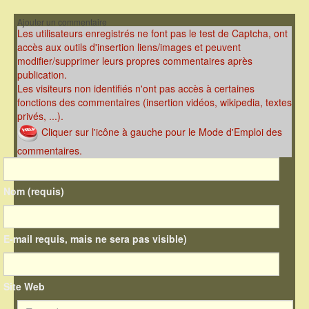
Ajouter un commentaire
Les utilisateurs enregistrés ne font pas le test de Captcha, ont
accès aux outils d'insertion liens/images et peuvent
modifier/supprimer leurs propres commentaires après
publication.
Les visiteurs non identifiés n'ont pas accès à certaines
fonctions des commentaires (insertion vidéos, wikipedia, textes
privés, ...).
Cliquer sur l'icône à gauche pour le Mode d'Emploi des
commentaires.
Nom (requis)
E-mail requis, mais ne sera pas visible)
Site Web
Texte du commentaire