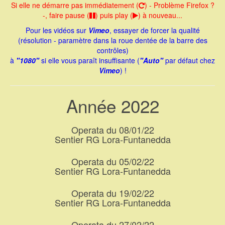
Si elle ne démarre pas immédiatement (
) - Problème Firefox ?
-, faire pause (
) puis play (
) à nouveau...
Pour les vidéos sur
Vimeo
, essayer de forcer la qualité
(résolution - paramètre dans la roue dentée de la barre des
contrôles)
à
"1080"
si elle vous paraît insuffisante (
"Auto"
par défaut chez
Vimeo
) !
Année 2022
Operata du 08/01/22
Sentier RG Lora-Funtanedda
Operata du 05/02/22
Sentier RG Lora-Funtanedda
Operata du 19/02/22
Sentier RG Lora-Funtanedda
Operata du 27/02/22