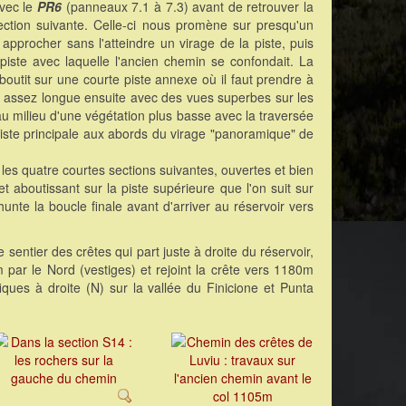
vec le
PR6
(panneaux 7.1 à 7.3) avant de retrouver la
section suivante. Celle-ci nous promène sur presqu'un
pprocher sans l'atteindre un virage de la piste, puis
 piste avec laquelle l'ancien chemin se confondait. La
outit sur une courte piste annexe où il faut prendre à
on assez longue ensuite avec des vues superbes sur les
u milieu d'une végétation plus basse avec la traversée
iste principale aux abords du virage "panoramique" de
 les quatre courtes sections suivantes, ouvertes et bien
t aboutissant sur la piste supérieure que l'on suit sur
unte la boucle finale avant d'arriver au réservoir vers
er le sentier des crêtes qui part juste à droite du réservoir,
ar le Nord (vestiges) et rejoint la crête vers 1180m
fiques à droite (N) sur la vallée du Finicione et Punta