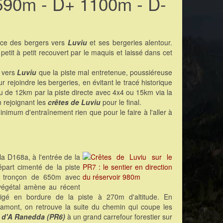
590m - D+ 1100m - D-
nce des bergers vers
Luviu
et ses bergeries alentour.
it à petit recouvert par le maquis et laissé dans cet
e vers
Luviu
que la piste mal entretenue, poussiéreuse
r rejoindre les bergeries, en évitant le tracé historique
eu de 12km par la piste directe avec 4x4 ou 15km via la
n rejoignant les
crêtes de Luviu
pour le final.
inimum d'entraînement rien que pour le faire à l'aller à
la D168a, à l'entrée de la
part cimenté de la piste
er tronçon de 650m avec
égétal amène au récent
rigé en bordure de la piste à 270m d'altitude. En
'amont, on retrouve la suite du chemin qui coupe les
e d'A Ranedda (PR6)
à un grand carrefour forestier sur