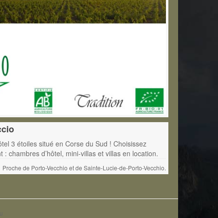
ccio
el 3 étoiles situé en Corse du Sud ! Choisissez
: chambres d’hôtel, mini-villas et villas en location.
Proche de Porto-Vecchio et de Sainte-Lucie-de-Porto-Vecchio.