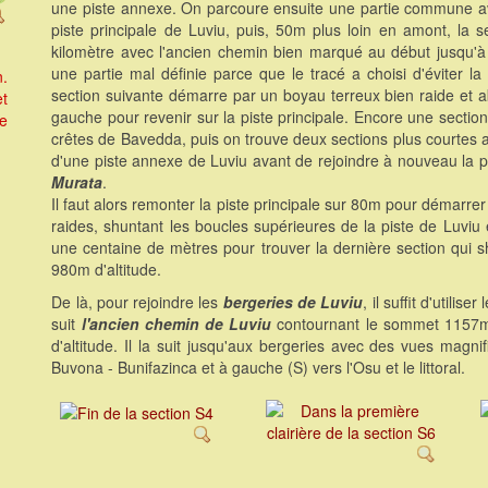
une piste annexe. On parcoure ensuite une partie commune a
piste principale de Luviu, puis, 50m plus loin en amont, la 
kilomètre avec l'ancien chemin bien marqué au début jusqu'à a
une partie mal définie parce que le tracé a choisi d'éviter la
n.
section suivante démarre par un boyau terreux bien raide et ab
et
gauche pour revenir sur la piste principale. Encore une secti
re
crêtes de Bavedda, puis on trouve deux sections plus courtes a
d'une piste annexe de Luviu avant de rejoindre à nouveau la p
Murata
.
Il faut alors remonter la piste principale sur 80m pour démarrer
raides, shuntant les boucles supérieures de la piste de Luviu e
une centaine de mètres pour trouver la dernière section qui sh
980m d'altitude.
De là, pour rejoindre les
bergeries de Luviu
, il suffit d'utilis
suit
l'ancien chemin de Luviu
contournant le sommet 1157m p
d'altitude. Il la suit jusqu'aux bergeries avec des vues magni
Buvona - Bunifazinca et à gauche (S) vers l'Osu et le littoral.