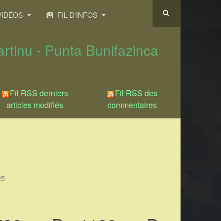
IDÉOS
FIL D'INFOS
rtinu - Punta Bunifazinca
Fil RSS derniers
Fil RSS des
articles modifiés
commentaires
25