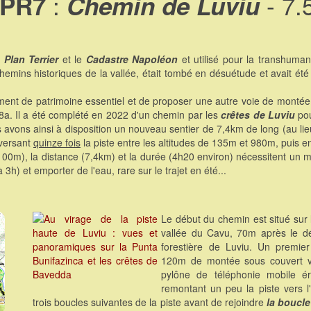
:
- 7.
PR7
Chemin de Luviu
e
Plan Terrier
et le
Cadastre Napoléon
et utilisé pour la transhuma
s historiques de la vallée, était tombé en désuétude et avait été pet
ment de patrimoine essentiel et de proposer une autre voie de monté
168a. Il a été complété en 2022 d'un chemin par les
crêtes de Luviu
pou
ous avons ainsi à disposition un nouveau sentier de 7,4km de long (au li
versant
quinze fois
la piste entre les altitudes de 135m et 980m, puis e
(1100m), la distance (7,4km) et la durée (4h20 environ) nécessitent un m
3h) et emporter de l'eau, rare sur le trajet en été...
Le début du chemin est situé sur 
vallée du Cavu, 70m après le dé
forestière de Luviu. Un premi
120m de montée sous couvert v
pylône de téléphonie mobile é
remontant un peu la piste vers l
trois boucles suivantes de la piste avant de rejoindre
la boucl