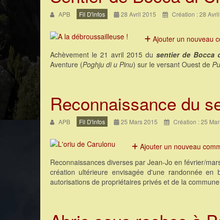
APB
Fil D'infos
28 Avril 2015
Création : 28 Avri
Ajouter un nouveau 
Achèvement le 21 avril 2015 du
sentier de Bocca 
Aventure (
Poghju di u Pinu
) sur le versant Ouest de
Pu
Reconnaissance du sen
APB
Fil D'infos
25 Mars 2015
Création : 25 Ma
Ajouter un nouveau comm
Reconnaissances diverses par Jean-Jo en février/mars
création ultérieure envisagée d'une randonnée en 
autorisations de propriétaires privés et de la commun