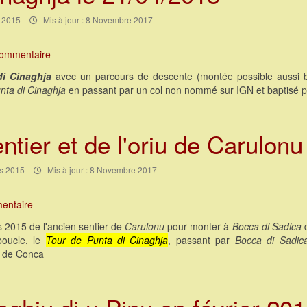
l 2015
Mis à jour : 8 Novembre 2017
commentaire
di Cinaghja
avec un parcours de descente (montée possible aussi b
nta di Cinaghja
en passant par un col non nommé sur IGN et baptisé pa
tier et de l'oriu de Carulonu
rs 2015
Mis à jour : 8 Novembre 2017
entaire
 2015 de l'ancien sentier de
Carulonu
pour monter à
Bocca di Sadica
d
boucle, le
Tour de Punta di Cinaghja
, passant par
Bocca di Sadic
e de Conca