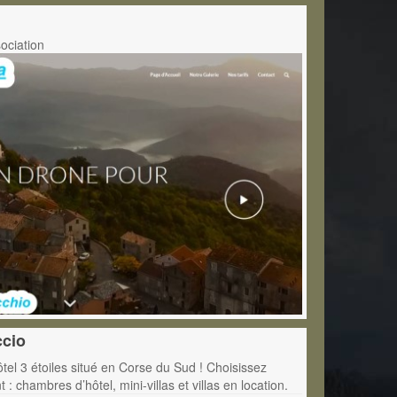
sociation
ccio
el 3 étoiles situé en Corse du Sud ! Choisissez
: chambres d’hôtel, mini-villas et villas en location.