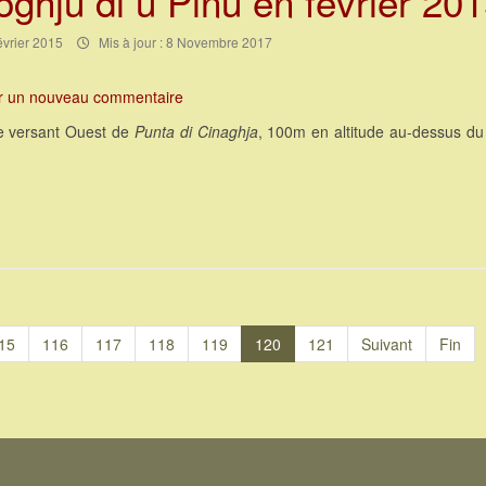
ghju di u Pinu en février 20
évrier 2015
Mis à jour : 8 Novembre 2017
r un nouveau commentaire
le versant Ouest de
Punta di Cinaghja
, 100m en altitude au-dessus d
15
116
117
118
119
120
121
Suivant
Fin