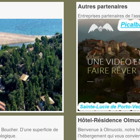
Autres partenaires
Entreprises partenaires de l'as
Hôtel-Résidence Olmu
 Boucher. D’une superficie de
Bienvenue à Olmuccio, notre hôt
ologique.
l’hébergement qui vous convient 