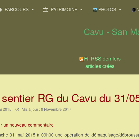
PARCOURS
PATRIMOINE
PHOTOS
V
Cavu - San Ma
Fil RSS derniers
articles créés
sentier RG du Cavu du 31/0
ai 2015
Mis à jour : 8 Novembre 2017
er un nouveau commentaire
che 31 mai 2015 à 09h00 une opération de démaquisage/débroussai