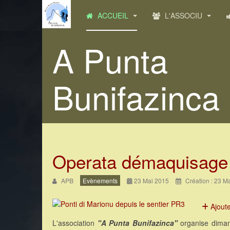
ACCUEIL
L'ASSOCIU
A Punta
Bunifazinca
Operata démaquisage 
APB
Evènements
23 Mai 2015
Création : 23 M
Ajout
L'association
"A Punta Bunifazinca"
organise diman