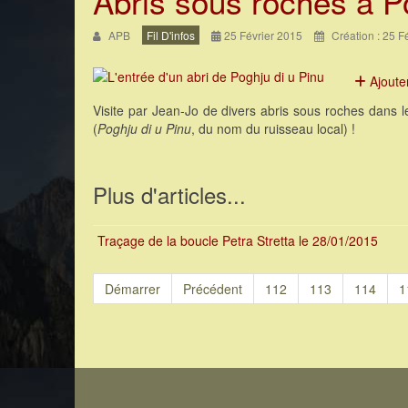
Abris sous roches à Po
APB
Fil D'infos
25 Février 2015
Création : 25 F
Ajoute
Visite par Jean-Jo de divers abris sous roches dans 
(
Poghju di u Pinu
, du nom du ruisseau local) !
Plus d'articles...
Traçage de la boucle Petra Stretta le 28/01/2015
Démarrer
Précédent
112
113
114
1