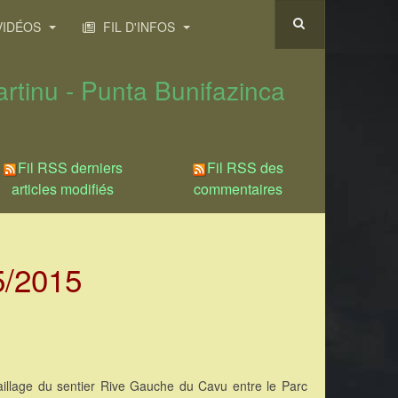
IDÉOS
FIL D'INFOS
rtinu - Punta Bunifazinca
Fil RSS derniers
Fil RSS des
articles modifiés
commentaires
5/2015
llage du sentier Rive Gauche du Cavu entre le Parc