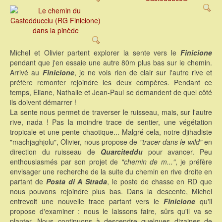
Michel et Olivier partent explorer la sente vers le
Finicione
pendant que j'en essaie une autre 80m plus bas sur le chemin.
Arrivé au
Finicione
, je ne vois rien de clair sur l'autre rive et
préfère remonter rejoindre les deux compères. Pendant ce
temps, Eliane, Nathalie et Jean-Paul se demandent de quel côté
ils doivent démarrer !
La sente nous permet de traverser le ruisseau, mais, sur l'autre
rive, nada ! Pas la moindre trace de sentier, une végétation
tropicale et une pente chaotique... Malgré cela, notre djihadiste
"machjaghjolu", Olivier, nous propose de
"tracer dans le wild"
en
direction du ruisseau de
Quarciteddu
pour avancer. Peu
enthousiasmés par son projet de
"chemin de m..."
, je préfère
envisager une recherche de la suite du chemin en rive droite en
partant de
Posta di A Strada
, le poste de chasse en RD que
nous pouvons rejoindre plus bas. Dans la descente, Michel
entrevoit une nouvelle trace partant vers le
Finicione
qu'il
propose d'examiner : nous le laissons faire, sûrs qu'il va se
planter. Nous continuons à descendre quelques dizaines de