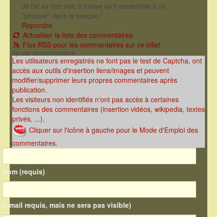
Je l'ai vu hier soir, il trouve qu'il ressemble à un
"phoque" dans la vasque !
Repondre
Actualiser la liste des commentaires
Flux RSS pour les commentaires sur ce billet
Ajouter un commentaire
Les utilisateurs enregistrés ne font pas le test de Captcha, ont
accès aux outils d'insertion liens/images et peuvent
modifier/supprimer leurs propres commentaires après
publication.
Les visiteurs non identifiés n'ont pas accès à certaines
fonctions des commentaires (insertion vidéos, wikipedia, textes
privés, ...).
Cliquer sur l'icône à gauche pour le Mode d'Emploi des
commentaires.
Nom (requis)
E-mail requis, mais ne sera pas visible)