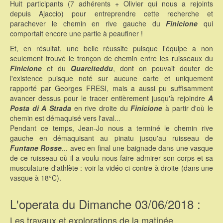
Huit participants (7 adhérents + Olivier qui nous a rejoints
depuis Ajaccio) pour entreprendre cette recherche et
parachever le chemin en rive gauche du
Finicione
qui
comportait encore une partie à peaufiner !
Et, en résultat, une belle réussite puisque l'équipe a non
seulement trouvé le tronçon de chemin entre les ruisseaux du
Finicione
et du
Quarciteddu
, dont on pouvait douter de
l'existence puisque noté sur aucune carte et uniquement
rapporté par Georges FRESI, mais a aussi pu suffisamment
avancer dessus pour le tracer entièrement jusqu'à rejoindre
A
Posta di A Strada
en rive droite du
Finicione
à partir d'où le
chemin est démaquisé vers l'aval...
Pendant ce temps, Jean-Jo nous a terminé le chemin rive
gauche en démaquisant au pinatu jusqu'au ruisseau de
Funtane Rosse
... avec en final une baignade dans une vasque
de ce ruisseau où il a voulu nous faire admirer son corps et sa
musculature d'athlète : voir la vidéo ci-contre à droite (dans une
vasque à 18°C).
L'operata du Dimanche 03/06/2018 :
Les travaux et explorations de la matinée