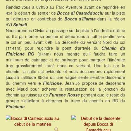
Rendez-vous à 07h30 au Parc-Aventure avant de rejoindre en
4x4 le départ du sentier de
Bocca di Castedducciu
sur la piste
qui démarre en contrebas de
Bocca d'Illarata
dans la région
d'
U Spidali
.
Nous prenons Olivier au passage sur la piste à l'endroit extrême
où il a pu monter sa berline et démarrons à huit le sentier vers
le col un peu avant 09h. La descente du versant Nord du col
(1141m) pour rejoindre le point d'arrivée du
Chemin du
Finicione RG
(974m) nous montre qu'il faudra faire un
minimum de cairnage et de balisage pour marquer l'itinéraire
trop grossièrement tracé dans ce versant. Une fois sur le
chemin, la suite est évidente et nous descendons rapidement
jusqu'à l'altitude 850m où une vague sente semble descendre
du chemin vers le
Finicione
. Jean-Jo propose de descendre
avec Maud pour achever la restauration de la jonction du
chemin au ruisseau de
Funtane Rosse
pendant que le reste du
groupe s'attellera à chercher la trace du chemin en RD du
Finicione
.