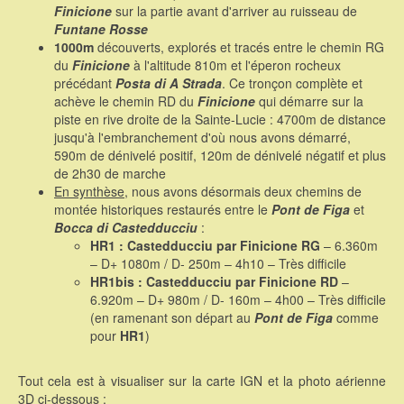
Finicione
sur la partie avant d'arriver au ruisseau de
Funtane Rosse
1000m
découverts, explorés et tracés entre le chemin RG
du
Finicione
à l'altitude 810m et l'éperon rocheux
précédant
Posta di A Strada
. Ce tronçon complète et
achève le chemin RD du
Finicione
qui démarre sur la
piste en rive droite de la Sainte-Lucie : 4700m de distance
jusqu'à l'embranchement d'où nous avons démarré,
590m de dénivelé positif, 120m de dénivelé négatif et plus
de 2h30 de marche
En synthèse
, nous avons désormais deux chemins de
montée historiques restaurés entre le
Pont de Figa
et
Bocca di Castedducciu
:
HR1 : Castedducciu par Finicione RG
– 6.360m
– D+ 1080m / D- 250m – 4h10 – Très difficile
HR1bis : Castedducciu par Finicione RD
–
6.920m – D+ 980m / D- 160m – 4h00 – Très difficile
(en ramenant son départ au
Pont de Figa
comme
pour
HR1
)
Tout cela est à visualiser sur la carte IGN et la photo aérienne
3D ci-dessous :