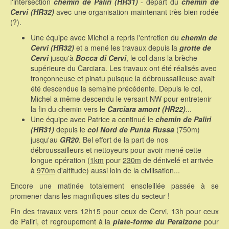
l'intersection
chemin de Paliri (HR31)
- départ du
chemin de
Cervi (HR32)
avec une organisation maintenant très bien rodée
(?).
Une équipe avec Michel a repris l'entretien du
chemin de
Cervi (HR32)
et a mené les travaux depuis la
grotte de
Cervi
jusqu'à
Bocca di Cervi
, le col dans la brèche
supérieure du Carciara. Les travaux ont été réalisés avec
tronçonneuse et pinatu puisque la débroussailleuse avait
été descendue la semaine précédente. Depuis le col,
Michel a même descendu le versant NW pour entretenir
la fin du chemin vers le
Carciara amont (HR22)
...
Une équipe avec Patrice a continué le
chemin de Paliri
(HR31)
depuis le
col Nord de Punta Russa
(750m)
jusqu'au
GR20
. Bel effort de la part de nos
débroussailleurs et nettoyeurs pour avoir mené cette
longue opération (
1km
pour
230m
de dénivelé et arrivée
à
970m
d'altitude) aussi loin de la civilisation...
Encore une matinée totalement ensoleillée passée à se
promener dans les magnifiques sites du secteur !
Fin des travaux vers 12h15 pour ceux de Cervi, 13h pour ceux
de Paliri, et regroupement à la
plate-forme du Peralzone
pour