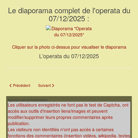
Le diaporama complet de l'operata du
07/12/2025 :
Cliquer sur la photo ci-dessus pour visualiser le diaporama
L'operata du 07/12/2025
Article précédent : L'operata du 13/12/2025
Article suivant : L'operata du 29/11/2025
Précédent
Suivant
Ajouter un commentaire
Les utilisateurs enregistrés ne font pas le test de Captcha, ont
accès aux outils d'insertion liens/images et peuvent
modifier/supprimer leurs propres commentaires après
publication.
Les visiteurs non identifiés n'ont pas accès à certaines
fonctions des commentaires (insertion vidéos, wikipedia, textes