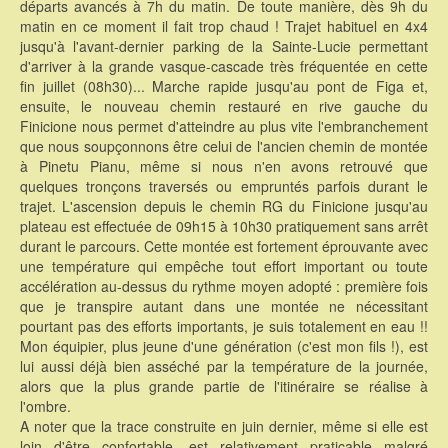
départs avancés à 7h du matin. De toute manière, dès 9h du
matin en ce moment il fait trop chaud ! Trajet habituel en 4x4
jusqu'à l'avant-dernier parking de la Sainte-Lucie permettant
d'arriver à la grande vasque-cascade très fréquentée en cette
fin juillet (08h30)... Marche rapide jusqu'au pont de Figa et,
ensuite, le nouveau chemin restauré en rive gauche du
Finicione nous permet d'atteindre au plus vite l'embranchement
que nous soupçonnons être celui de l'ancien chemin de montée
à Pinetu Pianu, même si nous n'en avons retrouvé que
quelques tronçons traversés ou empruntés parfois durant le
trajet. L'ascension depuis le chemin RG du Finicione jusqu'au
plateau est effectuée de 09h15 à 10h30 pratiquement sans arrêt
durant le parcours. Cette montée est fortement éprouvante avec
une température qui empêche tout effort important ou toute
accélération au-dessus du rythme moyen adopté : première fois
que je transpire autant dans une montée ne nécessitant
pourtant pas des efforts importants, je suis totalement en eau !!
Mon équipier, plus jeune d'une génération (c'est mon fils !), est
lui aussi déjà bien asséché par la température de la journée,
alors que la plus grande partie de l'itinéraire se réalise à
l'ombre.
A noter que la trace construite en juin dernier, même si elle est
loin d'être confortable, est relativement praticable malgré