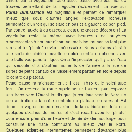
difficile car la végétation reste assez basse avec pas mal de
trouées permettant de la négocier rapidement. La vue sur
Punta Bunifazinca
est magnifique et permet de remarquer
mieux que sous d'autres angles l'excavation rocheuse
surmontée d'un toit qui se situe en bas et à gauche de son pied.
Par contre, au-delà du caseddu, c'est une grosse déception ! La
végétation reste la même avec beaucoup de bruyères
arborescentes à hauteur d'homme, mais les trouées se font plus
rares et le "pinatu" devient nécessaire. Nous arrivons ainsi à
une sorte de clairière-cuvette en plein centre du plateau avec
une belle vue panoramique. On a l'impression qu'il y a de l'eau
qui s'écoule ici à d'autres moments de l'année à la vue de
sortes de petits canaux de ruissellement partant en étoile depuis
le centre du plateau.
Petite pause rafraîchissement : il est 11h15 et le soleil tape
fort... On reprend la route rapidement : Laurent part explorer
une trace vers l'Ouest tandis que je continue vers le Nord un
peu à droite de la crête centrale du plateau, en versant Est
donc. La vague trouée démarrant de la clairière ne dure que
quelques dizaines de mètres et c'est reparti avec le "pinatu"
pour encore près d'une heure et demie de démaquisage pour
construire une trace continuant au mieux vers le Nord.
Quelques éclaircies intermittentes permettent d'avancer plus