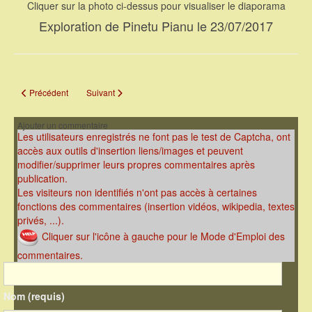
Cliquer sur la photo ci-dessus pour visualiser le diaporama
Exploration de Pinetu Pianu le 23/07/2017
Article précédent : L'article Corse-Matin sur Luviu du 18/08/2017
Article suivant : Corse épique, la montée à Pinetu Pianu le
Précédent
Suivant
Ajouter un commentaire
Les utilisateurs enregistrés ne font pas le test de Captcha, ont
accès aux outils d'insertion liens/images et peuvent
modifier/supprimer leurs propres commentaires après
publication.
Les visiteurs non identifiés n'ont pas accès à certaines
fonctions des commentaires (insertion vidéos, wikipedia, textes
privés, ...).
Cliquer sur l'icône à gauche pour le Mode d'Emploi des
commentaires.
Nom (requis)