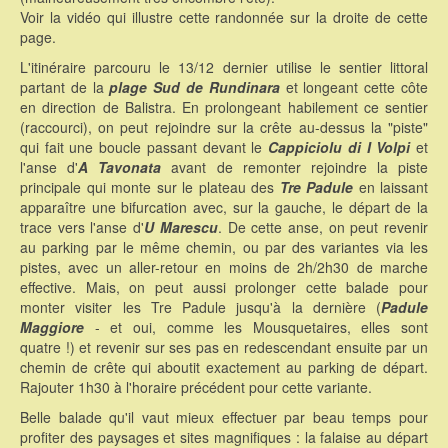
Voir la vidéo qui illustre cette randonnée sur la droite de cette
page.
L'itinéraire parcouru le 13/12 dernier utilise le sentier littoral
partant de la
plage Sud de Rundinara
et longeant cette côte
en direction de Balistra. En prolongeant habilement ce sentier
(raccourci), on peut rejoindre sur la crête au-dessus la "piste"
qui fait une boucle passant devant le
Cappiciolu di I Volpi
et
l'anse d'
A Tavonata
avant de remonter rejoindre la piste
principale qui monte sur le plateau des
Tre Padule
en laissant
apparaître une bifurcation avec, sur la gauche, le départ de la
trace vers l'anse d'
U Marescu
. De cette anse, on peut revenir
au parking par le même chemin, ou par des variantes via les
pistes, avec un aller-retour en moins de 2h/2h30 de marche
effective. Mais, on peut aussi prolonger cette balade pour
monter visiter les Tre Padule jusqu'à la dernière (
Padule
Maggiore
- et oui, comme les Mousquetaires, elles sont
quatre !) et revenir sur ses pas en redescendant ensuite par un
chemin de crête qui aboutit exactement au parking de départ.
Rajouter 1h30 à l'horaire précédent pour cette variante.
Belle balade qu'il vaut mieux effectuer par beau temps pour
profiter des paysages et sites magnifiques : la falaise au départ