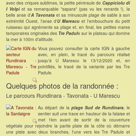
avec des criques sublimes, la petite péninsule de
Cappiciolu di
I Volpi
et sa remarquable "sapara" (pas vu les renards !), la
belle anse d'
A Tavonata
et sa minuscule plage de sable à son
extrémité Ouest, l'anse d'
U Marescu
et l'embouchure du petit
ruisseau qui agrémente sa plage et, en final, les petites mares
temporaires originales des
Tre Padul
e sur le plateau qui domine
la mer à 100m d'altitude.
Vous pouvez consulter la carte IGN à gauche
avec, en plein, le tracé du parcours réalisé
jusqu'à U Marescu le 13/12/2020 et, en
pointillés, le tracé de la variante par les Tre
Padule.
Quelques photos de la randonnée :
Le parcours Rundinara - Tavonata - U Marescu
Au départ de la
plage Sud de Rundinara
, le
sentier suit une trace en hauteur de la falaise et
met 1km avant de sortir de la couverture
végétale pour rejoindre la partie plate de la côte où démarre
une piste avec deux branches, l'une vers les Tre Padule et