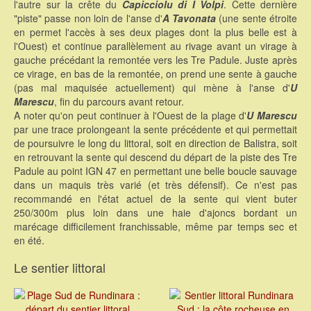
l'autre sur la crête du
Capicciolu di I Volpi
. Cette dernière
"piste" passe non loin de l'anse d'
A Tavonata
(une sente étroite
en permet l'accès à ses deux plages dont la plus belle est à
l'Ouest) et continue parallèlement au rivage avant un virage à
gauche précédant la remontée vers les Tre Padule. Juste après
ce virage, en bas de la remontée, on prend une sente à gauche
(pas mal maquisée actuellement) qui mène à l'anse d'
U
Marescu
, fin du parcours avant retour.
A noter qu'on peut continuer à l'Ouest de la plage d'
U Marescu
par une trace prolongeant la sente précédente et qui permettait
de poursuivre le long du littoral, soit en direction de Balistra, soit
en retrouvant la sente qui descend du départ de la piste des Tre
Padule au point IGN 47 en permettant une belle boucle sauvage
dans un maquis très varié (et très défensif). Ce n'est pas
recommandé en l'état actuel de la sente qui vient buter
250/300m plus loin dans une haie d'ajoncs bordant un
marécage difficilement franchissable, même par temps sec et
en été.
Le sentier littoral