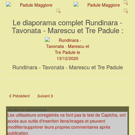
Le diaporama complet Rundinara -
Tavonata - Marescu et Tre Padule :
Rundinara - Tavonata - Marescu et Tre Padule
Article précédent : Parcours Pertusatu - Piantarella
Article suivant : Rétrospective APB 2019 - 2020
Précédent
Suivant
Ajouter un commentaire
Les utilisateurs enregistrés ne font pas le test de Captcha, ont
accès aux outils d'insertion liens/images et peuvent
modifier/supprimer leurs propres commentaires après
publication.