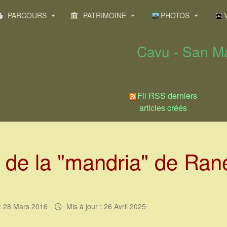
PARCOURS
PATRIMOINE
PHOTOS
V
Cavu - San Ma
Fil RSS derniers
articles créés
e de la "mandria" de Ra
 : 28 Mars 2016
Mis à jour : 26 Avril 2025