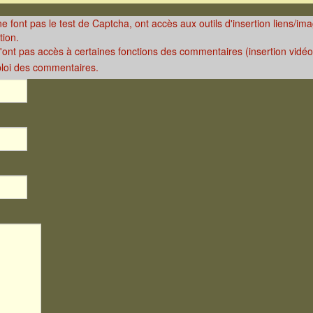
 ne font pas le test de Captcha, ont accès aux outils d'insertion liens/i
6
ri en bordure du PR6
tion.
n'ont pas accès à certaines fonctions des commentaires (insertion vidéos,
ploi des commentaires.