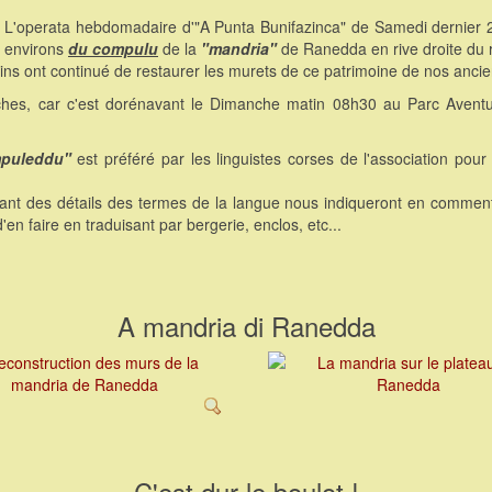
L'operata hebdomadaire d'"A Punta Bunifazinca" de Samedi dernier 
environs
du compulu
de la
"mandria"
de Ranedda en rive droite du r
ains ont continué de restaurer les murets de ce patrimoine de nos ancie
nches, car c'est dorénavant le Dimanche matin 08h30 au Parc Avent
puleddu"
est préféré par les linguistes corses de l'association pour
urant des détails des termes de la langue nous indiqueront en comment
d'en faire en traduisant par bergerie, enclos, etc...
A mandria di Ranedda
C'est dur le boulot !