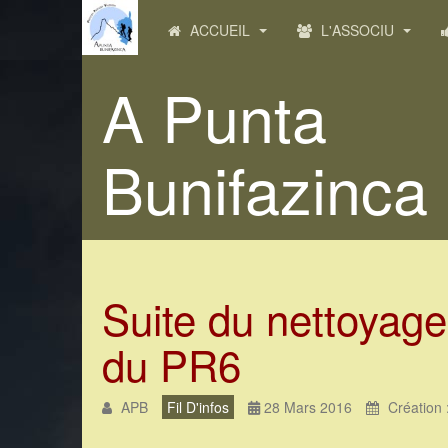
ACCUEIL
L'ASSOCIU
A Punta
Bunifazinca
Suite du nettoyag
du PR6
APB
Fil D'infos
28 Mars 2016
Création