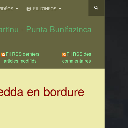
IDÉOS
FIL D'INFOS
rtinu - Punta Bunifazinca
Fil RSS derniers
Fil RSS des
articles modifiés
commentaires
nedda en bordure