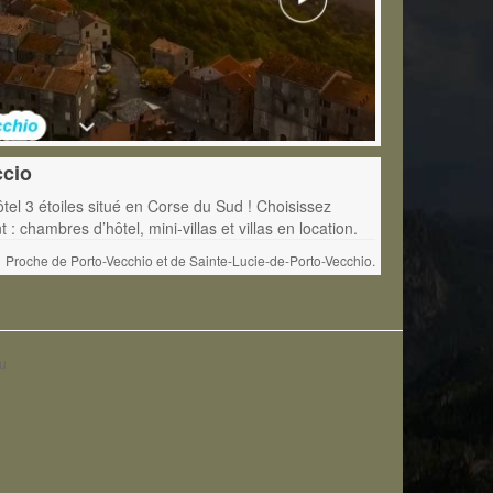
ccio
el 3 étoiles situé en Corse du Sud ! Choisissez
: chambres d’hôtel, mini-villas et villas en location.
Proche de Porto-Vecchio et de Sainte-Lucie-de-Porto-Vecchio.