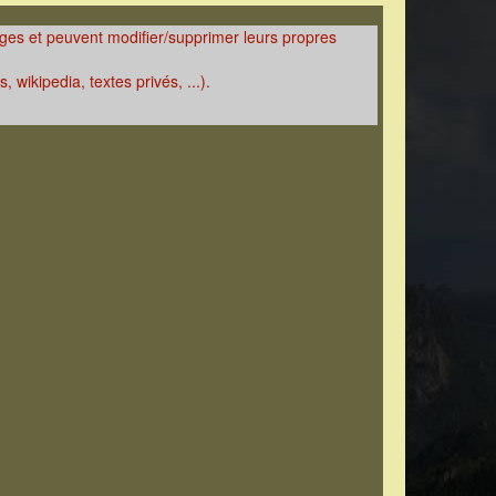
mages et peuvent modifier/supprimer leurs propres
 wikipedia, textes privés, ...).